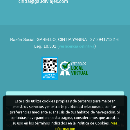
cintia@gaudiviajes.com
Razón Social:
GARELLO, CINTIA YANINA - 27-29417132-6
)
Leg. 18.301 (
ver licencia definitiva
Boton de arrepentimiento
Este sitio utiliza cookies propias y de terceros para mejorar
nuestros servicios y mostrarte publicidad relacionada con tus
Podés cancelar tus compras realizadas de forma online o telefonica
preferencias mediante el análisis de tus hábitos de navegación. Si
dentro de un plazo máximo de 10 días desde la fecha que realizaste la
continúas navegando en esta página, consideramos que aceptas
compra (Disp.954/2025). Según decreto 809/2024 las tarifas aéreas se
su uso en los términos indicados en la Política de Cookies.
Más
rigen por política tarifaria de la compañía aérea informada antes de la
información